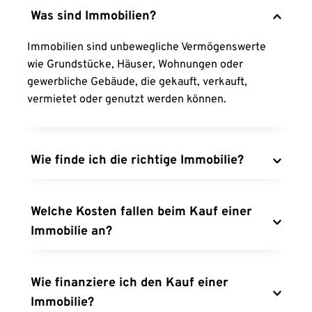
Was sind Immobilien?
Immobilien sind unbewegliche Vermögenswerte 
wie Grundstücke, Häuser, Wohnungen oder 
gewerbliche Gebäude, die gekauft, verkauft, 
vermietet oder genutzt werden können.
Wie finde ich die richtige Immobilie?
Die richtige Immobilie finden Sie durch sorgfältige 
Recherche, Berücksichtigung Ihrer Bedürfnisse, 
Welche Kosten fallen beim Kauf einer 
Budgetplanung und möglicherweise durch die 
Immobilie an?
Unterstützung eines Immobilienmaklers.
Neben dem Kaufpreis fallen zusätzliche Kosten wie 
Notargebühren, Grunderwerbsteuer, 
Wie finanziere ich den Kauf einer 
Grundbuchkosten und eventuell Maklergebühren 
Immobilie?