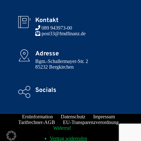
Kontakt
 089 943973-00
 post33@fmdfinanz.de
Adresse
Bgm.-Schallermayer-Str. 2

85232 Bergkirchen
Socials
Erstinformation
Datenschutz
Impressum
Tarifrechner-AGB
EU-Transparenzverordnung
Widerruf
Vertrag widerrufen