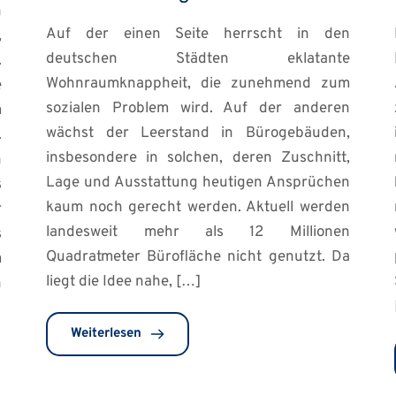
h
Auf der einen Seite herrscht in den
,
deutschen Städten eklatante
.
Wohnraumknappheit, die zunehmend zum
e
sozialen Problem wird. Auf der anderen
m
wächst der Leerstand in Bürogebäuden,
.
insbesondere in solchen, deren Zuschnitt,
n
Lage und Ausstattung heutigen Ansprüchen
s
kaum noch gerecht werden. Aktuell werden
r
landesweit mehr als 12 Millionen
s
Quadratmeter Bürofläche nicht genutzt. Da
m
liegt die Idee nahe, […]
n
Weiterlesen