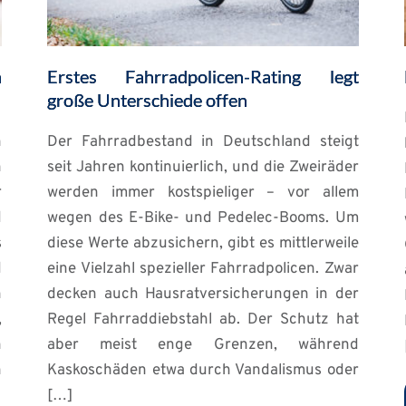
n
Erstes Fahrradpolicen-Rating legt
große Unterschiede offen
n
Der Fahrradbestand in Deutschland steigt
n
seit Jahren kontinuierlich, und die Zweiräder
r
werden immer kostspieliger – vor allem
d
wegen des E-Bike- und Pedelec-Booms. Um
s
diese Werte abzusichern, gibt es mittlerweile
d
eine Vielzahl spezieller Fahrradpolicen. Zwar
n
decken auch Hausratversicherungen in der
,
Regel Fahrraddiebstahl ab. Der Schutz hat
h
aber meist enge Grenzen, während
n
Kaskoschäden etwa durch Vandalismus oder
[…]