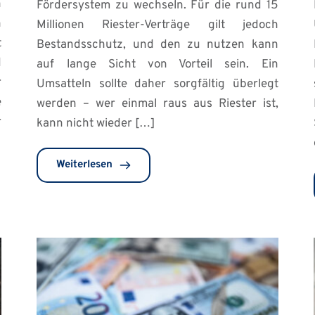
n
Fördersystem zu wechseln. Für die rund 15
n
Millionen Riester-Verträge gilt jedoch
t
Bestandsschutz, und den zu nutzen kann
d
auf lange Sicht von Vorteil sein. Ein
r
Umsatteln sollte daher sorgfältig überlegt
e
werden – wer einmal raus aus Riester ist,
r
kann nicht wieder […]
Weiterlesen