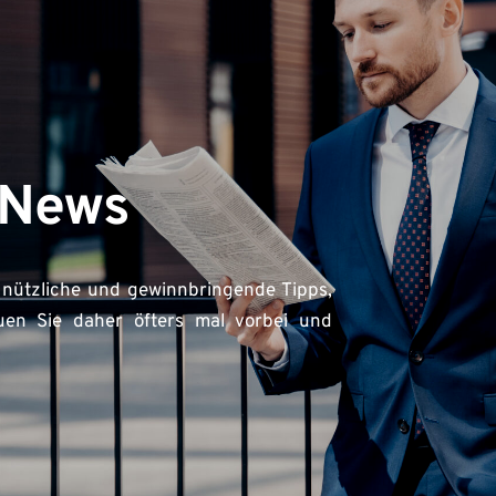
-News
nützliche und gewinnbringende Tipps, 
en Sie daher öfters mal vorbei und 