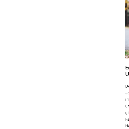
E
U
De
Ja
i
u
gi
F
H