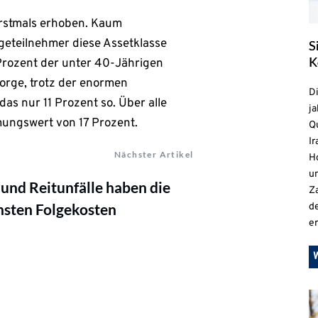
rstmals erhoben. Kaum
eteilnehmer diese Assetklasse
S
K
 Prozent der unter 40-Jährigen
sorge, trotz der enormen
D
as nur 11 Prozent so. Über alle
ja
ungswert von 17 Prozent.
Qu
Ir
Nächster Artikel
H
un
 und Reitunfälle haben die
Z
hsten Folgekosten
d
e