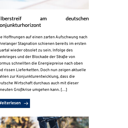
ilberstreif am deutschen
onjunkturhorizont
ie Hoffnungen auf einen zarten Aufschwung nach
hrelanger Stagnation schienen bereits im ersten
artal wieder obsolet zu sein. Infolge des
ankrieges und der Blockade der Straße von
ormus schnellten die Energiepreise nach oben
d rissen Lieferketten. Doch nun zeigen aktuelle
ahlen zur Konjunkturentwicklung, dass die
eutsche Wirtschaft durchaus auch mit dieser
rneuten Großkrise umgehen kann. […]
Weiterlesen