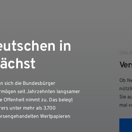
eutschen in
ONLI
ächst
Ver
Ob Ne
n sich die Bundesbürger
nützl
 Vermögen seit Jahrzehnten langsamer
Sie a
e Offenheit nimmt zu. Das belegt
mal v
ers unter mehr als 3.700
börsengehandelten Wertpapieren