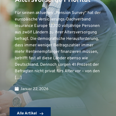
Altersvorsorge Priorität
Für seinen aktuellen „Pension Survey“ hat der
europäische Versicherungs-Dachverband
Insurance Europe 12.700 volljährige Personen
aus zwölf Ländern zu ihrer Altersversorgung
befragt. Die demografische Herausforderung,
dass immer weniger Beitragszahler immer
mehr Rentenempfänger finanzieren müssen,
betrifft fast all diese Länder ebenso wie
Deutschland. Dennoch sorgen 41 Prozent der
Befragten nicht privat fürs Alter vor – von den
[…]
Januar 22, 2026
Alle Artikel