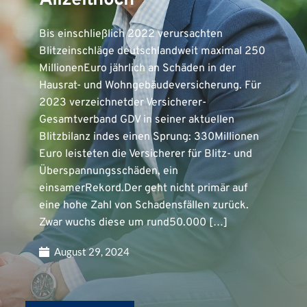
Allzeithoch
Bis einschließlich 2022 verursachten
Blitzeinschläge deutschlandweit maximal 250
MillionenEuro jährlich an Schäden in der
Hausrat- und Wohngebäudeversicherung. Für
2023 verzeichnetder Versicherer-
Gesamtverband GDV in seiner aktuellen
Blitzbilanz indes einen Sprung: 330Millionen
Euro leisteten die Versicherer für Blitz- und
Überspannungsschäden, ein
einsamerRekord.Der geht nicht primär auf
eine hohe Zahl von Schadensfällen zurück.
Zwar wuchs diese um rund50.000 […]
August 29, 2024