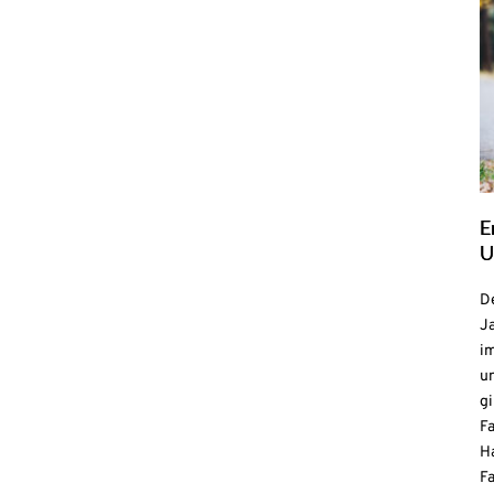
E
U
De
Ja
i
u
gi
F
H
Fa