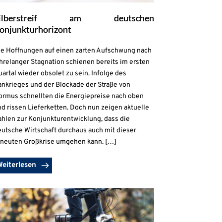
ilberstreif am deutschen
onjunkturhorizont
ie Hoffnungen auf einen zarten Aufschwung nach
hrelanger Stagnation schienen bereits im ersten
artal wieder obsolet zu sein. Infolge des
ankrieges und der Blockade der Straße von
ormus schnellten die Energiepreise nach oben
d rissen Lieferketten. Doch nun zeigen aktuelle
ahlen zur Konjunkturentwicklung, dass die
eutsche Wirtschaft durchaus auch mit dieser
rneuten Großkrise umgehen kann. […]
Weiterlesen