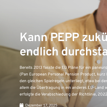
Kann PEPP zukü
endlich durchst
Bereits 2013 fasste die EU Pläne für ein paneu
(Pan European Personal Pension Product, kurz P
den gleichen Spielregeln unterliegt, etwa bei d
allem die Übertragung in ein anderes EU-Land 
erfolgte die Verabschiedung der Richtlinie, 202
Dezember 17, 2025