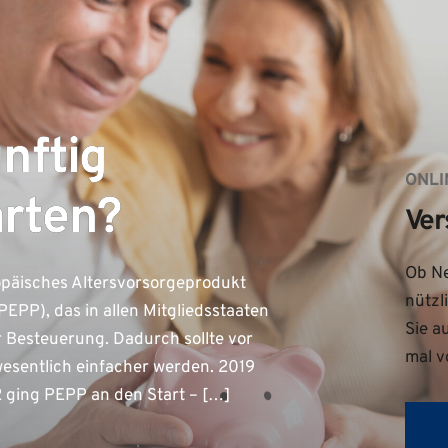
nftig
ONLI
arten?
Ver
Ob Ne
ropäisches Altersvorsorgeprodukt
nützl
EPP), das in allen Mitgliedsstaaten
Sie a
er Besteuerung. Dadurch sollte vor
mal v
wesentlich einfacher werden. 2019
2 ging PEPP an den Start – […]