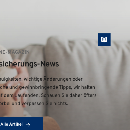
NE-MAGAZIN
sicherungs-News
uigkeiten, wichtige Änderungen oder 
iche und gewinnbringende Tipps, wir halten 
uf dem Laufenden. Schauen Sie daher öfters 
orbei und verpassen Sie nichts.
Alle Artikel