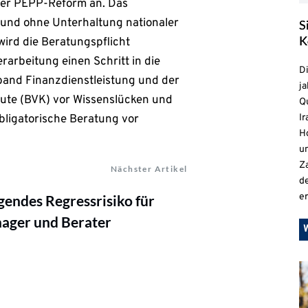
ner PEPP-Reform an. Das
 und ohne Unterhaltung nationaler
S
K
ird die Beratungspflicht
rarbeitung einen Schritt in die
D
band Finanzdienstleistung und der
ja
ute (BVK) vor Wissenslücken und
Qu
ligatorische Beratung vor
Ir
H
un
Z
Nächster Artikel
d
e
gendes Regressrisiko für
ager und Berater