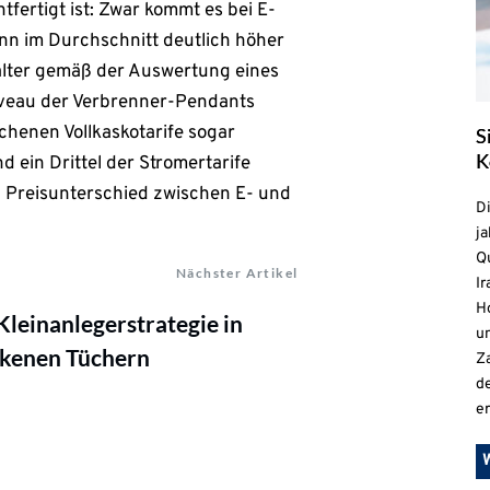
fertigt ist: Zwar kommt es bei E-
ann im Durchschnitt deutlich höher
Halter gemäß der Auswertung eines
Niveau der Verbrenner-Pendants
ichenen Vollkaskotarife sogar
S
K
 ein Drittel der Stromertarife
en Preisunterschied zwischen E- und
D
ja
Qu
Nächster Artikel
Ir
H
leinanlegerstrategie in
un
ckenen Tüchern
Z
d
e