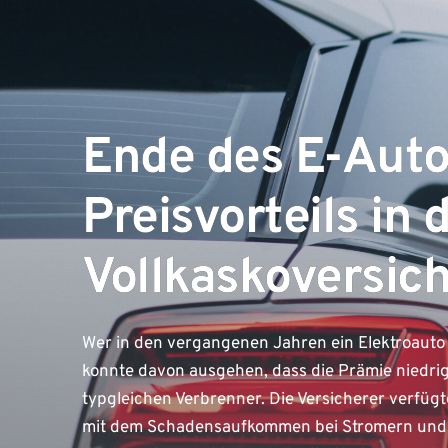
Ende des E-Auto
Preisvorteils in 
Vollkaskoversic
Wer in den vergangenen Jahren ein Elektroauto m
konnte davon ausgehen, dass die Prämie niedrig
typgleichen Verbrenner. Die Versicherer verfü
mit dem Schadensaufkommen bei Stromern und wo