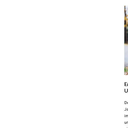
E
U
De
Ja
i
u