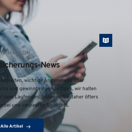
NE-MAGAZIN
sicherungs-News
uigkeiten, wichtige Änderungen oder 
iche und gewinnbringende Tipps, wir halten 
uf dem Laufenden. Schauen Sie daher öfters 
orbei und verpassen Sie nichts.
Alle Artikel