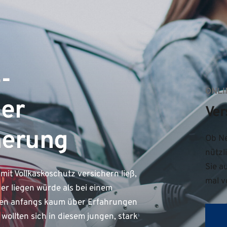
-
ONLI
der
Ver
herung
Ob Ne
nützl
Sie a
it Vollkaskoschutz versichern ließ,
mal v
er liegen würde als bei einem
gten anfangs kaum über Erfahrungen
llten sich in diesem jungen, stark