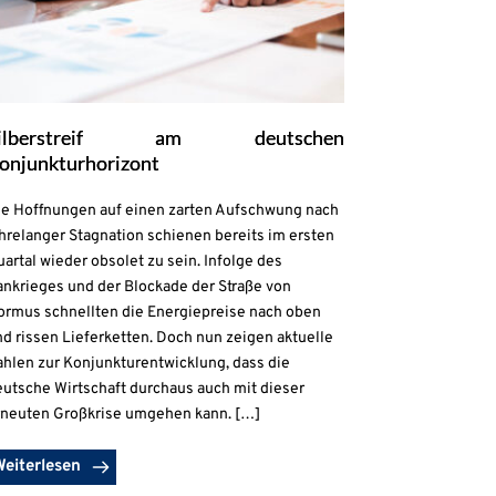
ilberstreif am deutschen
onjunkturhorizont
ie Hoffnungen auf einen zarten Aufschwung nach
hrelanger Stagnation schienen bereits im ersten
artal wieder obsolet zu sein. Infolge des
ankrieges und der Blockade der Straße von
ormus schnellten die Energiepreise nach oben
d rissen Lieferketten. Doch nun zeigen aktuelle
ahlen zur Konjunkturentwicklung, dass die
eutsche Wirtschaft durchaus auch mit dieser
rneuten Großkrise umgehen kann. […]
Weiterlesen